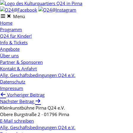
Skip
to
content
Menü
Home
Programm
Q24 für Kinder!
Info & Tickets
Angebote
Über uns
Partner & Sponsoren
Kontakt & Anfahrt
Allg. Geschäftsbedingungen Q24 e.V.
Datenschutz
Impressum
Beitragsnavigation
Vorheriger Beitrag
Nächster Beitrag
Kleinkunstbühne Pirna Q24 e.V.
Obere Burgstraße 2 · 01796 Pirna
E-Mail schreiben
Allg. Geschäftsbedingungen Q24 e.V.