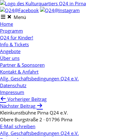
Skip
to
content
Menü
Home
Programm
Q24 für Kinder!
Info & Tickets
Angebote
Über uns
Partner & Sponsoren
Kontakt & Anfahrt
Allg. Geschäftsbedingungen Q24 e.V.
Datenschutz
Impressum
Beitragsnavigation
Vorheriger Beitrag
Nächster Beitrag
Kleinkunstbühne Pirna Q24 e.V.
Obere Burgstraße 2 · 01796 Pirna
E-Mail schreiben
Allg. Geschäftsbedingungen Q24 e.V.