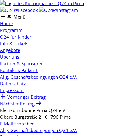
Skip
to
content
Menü
Home
Programm
Q24 für Kinder!
Info & Tickets
Angebote
Über uns
Partner & Sponsoren
Kontakt & Anfahrt
Allg. Geschäftsbedingungen Q24 e.V.
Datenschutz
Impressum
Beitragsnavigation
Vorheriger Beitrag
Nächster Beitrag
Kleinkunstbühne Pirna Q24 e.V.
Obere Burgstraße 2 · 01796 Pirna
E-Mail schreiben
Allg. Geschäftsbedingungen Q24 e.V.