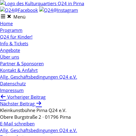
Skip
to
content
Menü
Home
Programm
Q24 für Kinder!
Info & Tickets
Angebote
Über uns
Partner & Sponsoren
Kontakt & Anfahrt
Allg. Geschäftsbedingungen Q24 e.V.
Datenschutz
Impressum
Beitragsnavigation
Vorheriger Beitrag
Nächster Beitrag
Kleinkunstbühne Pirna Q24 e.V.
Obere Burgstraße 2 · 01796 Pirna
E-Mail schreiben
Allg. Geschäftsbedingungen Q24 e.V.