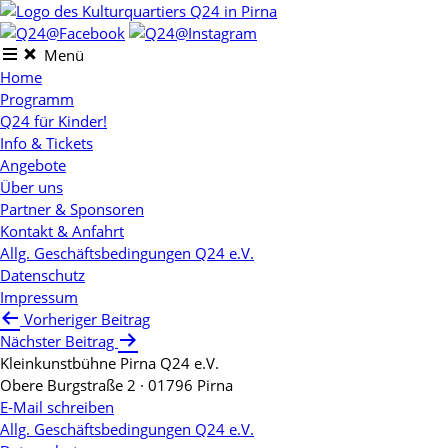
Skip
to
content
Menü
Home
Programm
Q24 für Kinder!
Info & Tickets
Angebote
Über uns
Partner & Sponsoren
Kontakt & Anfahrt
Allg. Geschäftsbedingungen Q24 e.V.
Datenschutz
Impressum
Beitragsnavigation
Vorheriger Beitrag
Nächster Beitrag
Kleinkunstbühne Pirna Q24 e.V.
Obere Burgstraße 2 · 01796 Pirna
E-Mail schreiben
Allg. Geschäftsbedingungen Q24 e.V.