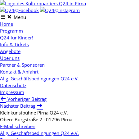
Skip
to
content
Menü
Home
Programm
Q24 für Kinder!
Info & Tickets
Angebote
Über uns
Partner & Sponsoren
Kontakt & Anfahrt
Allg. Geschäftsbedingungen Q24 e.V.
Datenschutz
Impressum
Beitragsnavigation
Vorheriger Beitrag
Nächster Beitrag
Kleinkunstbühne Pirna Q24 e.V.
Obere Burgstraße 2 · 01796 Pirna
E-Mail schreiben
Allg. Geschäftsbedingungen Q24 e.V.