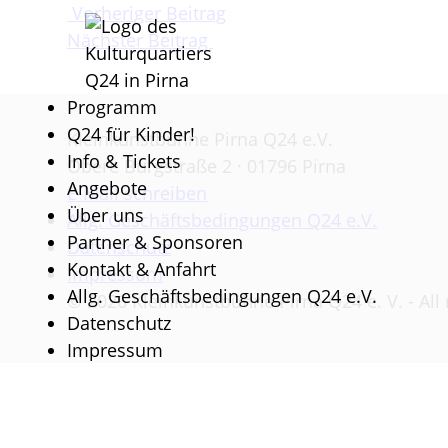
Skip
Beitragsnavigation
Vorheriger Beitrag
to
Nächster Beitrag
content
Programm
Q24 für Kinder!
Kleinkunstbühne Pirna Q24 e.V.
Info & Tickets
Obere Burgstraße 2 · 01796 Pirna
Angebote
E-Mail schreiben
Über uns
Allg. Geschäftsbedingungen Q24 e.V.
Partner & Sponsoren
Datenschutz
Kontakt & Anfahrt
Impressum
Allg. Geschäftsbedingungen Q24 e.V.
© 2026 Kleinkunstbühne Pirna Q24 e. V. - All 
Datenschutz
Impressum