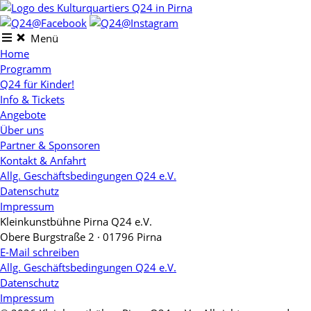
Skip
to
content
Menü
Home
Programm
Q24 für Kinder!
Info & Tickets
Angebote
Über uns
Partner & Sponsoren
Kontakt & Anfahrt
Allg. Geschäftsbedingungen Q24 e.V.
Datenschutz
Impressum
Kleinkunstbühne Pirna Q24 e.V.
Obere Burgstraße 2 · 01796 Pirna
E-Mail schreiben
Allg. Geschäftsbedingungen Q24 e.V.
Datenschutz
Impressum