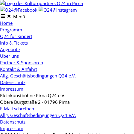
Skip
to
content
Menü
Home
Programm
Q24 für Kinder!
Info & Tickets
Angebote
Über uns
Partner & Sponsoren
Kontakt & Anfahrt
Allg. Geschäftsbedingungen Q24 e.V.
Datenschutz
Impressum
Kleinkunstbühne Pirna Q24 e.V.
Obere Burgstraße 2 · 01796 Pirna
E-Mail schreiben
Allg. Geschäftsbedingungen Q24 e.V.
Datenschutz
Impressum