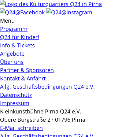
Skip
to
content
Menü
Programm
Q24 für Kinder!
Info & Tickets
Angebote
Über uns
Partner & Sponsoren
Kontakt & Anfahrt
Allg. Geschäftsbedingungen Q24 e.V.
Datenschutz
Impressum
Kleinkunstbühne Pirna Q24 e.V.
Obere Burgstraße 2 · 01796 Pirna
E-Mail schreiben
Allg. Geschäftsbedingungen Q24 e.V.