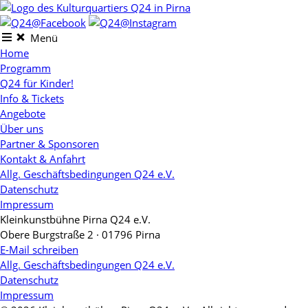
Skip
to
content
Menü
Home
Programm
Q24 für Kinder!
Info & Tickets
Angebote
Über uns
Partner & Sponsoren
Kontakt & Anfahrt
Allg. Geschäftsbedingungen Q24 e.V.
Datenschutz
Impressum
Kleinkunstbühne Pirna Q24 e.V.
Obere Burgstraße 2 · 01796 Pirna
E-Mail schreiben
Allg. Geschäftsbedingungen Q24 e.V.
Datenschutz
Impressum