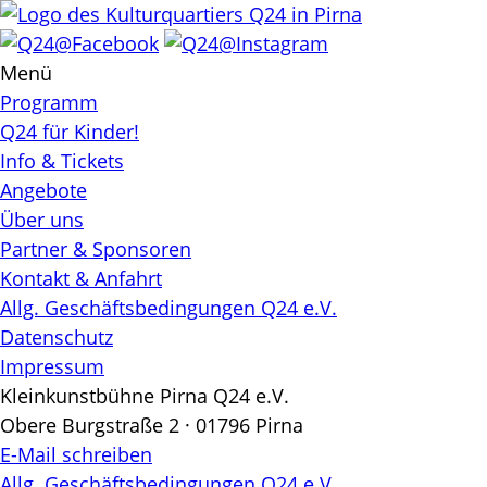
Skip
to
content
Menü
Programm
Q24 für Kinder!
Info & Tickets
Angebote
Über uns
Partner & Sponsoren
Kontakt & Anfahrt
Allg. Geschäftsbedingungen Q24 e.V.
Datenschutz
Impressum
Kleinkunstbühne Pirna Q24 e.V.
Obere Burgstraße 2 · 01796 Pirna
E-Mail schreiben
Allg. Geschäftsbedingungen Q24 e.V.