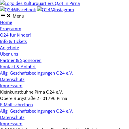
Skip
to
content
Menü
Home
Programm
Q24 für Kinder!
Info & Tickets
Angebote
Über uns
Partner & Sponsoren
Kontakt & Anfahrt
Allg. Geschäftsbedingungen Q24 e.V.
Datenschutz
Impressum
Kleinkunstbühne Pirna Q24 e.V.
Obere Burgstraße 2 · 01796 Pirna
E-Mail schreiben
Allg. Geschäftsbedingungen Q24 e.V.
Datenschutz
Impressum