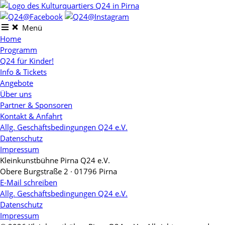
Skip
to
content
Menü
Home
Programm
Q24 für Kinder!
Info & Tickets
Angebote
Über uns
Partner & Sponsoren
Kontakt & Anfahrt
Allg. Geschäftsbedingungen Q24 e.V.
Datenschutz
Impressum
Kleinkunstbühne Pirna Q24 e.V.
Obere Burgstraße 2 · 01796 Pirna
E-Mail schreiben
Allg. Geschäftsbedingungen Q24 e.V.
Datenschutz
Impressum