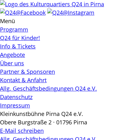
Skip
to
content
Menü
Programm
Q24 für Kinder!
Info & Tickets
Angebote
Über uns
Partner & Sponsoren
Kontakt & Anfahrt
Allg. Geschäftsbedingungen Q24 e.V.
Datenschutz
Impressum
Kleinkunstbühne Pirna Q24 e.V.
Obere Burgstraße 2 · 01796 Pirna
E-Mail schreiben
Allg. Geschäftsbedingungen Q24 e.V.