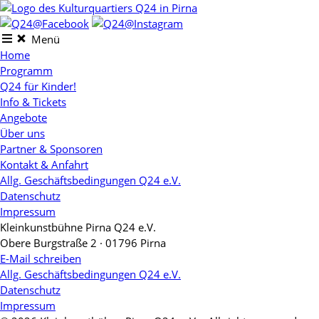
Skip
to
content
Menü
Home
Programm
Q24 für Kinder!
Info & Tickets
Angebote
Über uns
Partner & Sponsoren
Kontakt & Anfahrt
Allg. Geschäftsbedingungen Q24 e.V.
Datenschutz
Impressum
Kleinkunstbühne Pirna Q24 e.V.
Obere Burgstraße 2 · 01796 Pirna
E-Mail schreiben
Allg. Geschäftsbedingungen Q24 e.V.
Datenschutz
Impressum