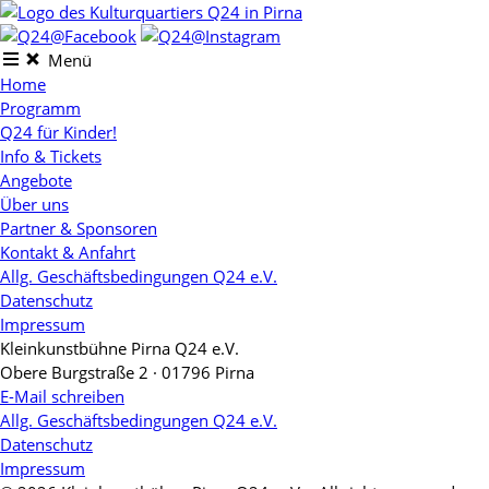
Skip
to
content
Menü
Home
Programm
Q24 für Kinder!
Info & Tickets
Angebote
Über uns
Partner & Sponsoren
Kontakt & Anfahrt
Allg. Geschäftsbedingungen Q24 e.V.
Datenschutz
Impressum
Kleinkunstbühne Pirna Q24 e.V.
Obere Burgstraße 2 · 01796 Pirna
E-Mail schreiben
Allg. Geschäftsbedingungen Q24 e.V.
Datenschutz
Impressum