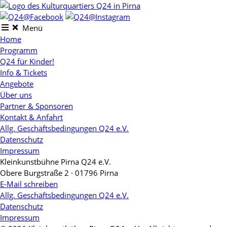
Skip
to
content
Menü
Home
Programm
Q24 für Kinder!
Info & Tickets
Angebote
Über uns
Partner & Sponsoren
Kontakt & Anfahrt
Allg. Geschäftsbedingungen Q24 e.V.
Datenschutz
Impressum
Kleinkunstbühne Pirna Q24 e.V.
Obere Burgstraße 2 · 01796 Pirna
E-Mail schreiben
Allg. Geschäftsbedingungen Q24 e.V.
Datenschutz
Impressum