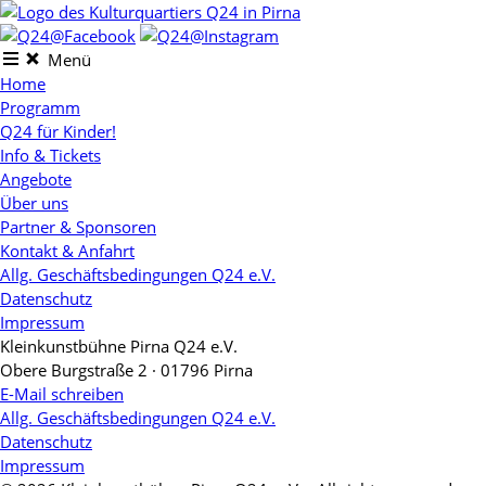
Skip
to
content
Menü
Home
Programm
Q24 für Kinder!
Info & Tickets
Angebote
Über uns
Partner & Sponsoren
Kontakt & Anfahrt
Allg. Geschäftsbedingungen Q24 e.V.
Datenschutz
Impressum
Kleinkunstbühne Pirna Q24 e.V.
Obere Burgstraße 2 · 01796 Pirna
E-Mail schreiben
Allg. Geschäftsbedingungen Q24 e.V.
Datenschutz
Impressum