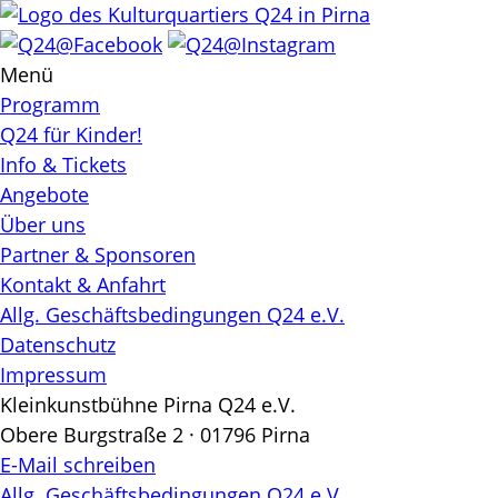
Skip
to
content
Menü
Programm
Q24 für Kinder!
Info & Tickets
Angebote
Über uns
Partner & Sponsoren
Kontakt & Anfahrt
Allg. Geschäftsbedingungen Q24 e.V.
Datenschutz
Impressum
Kleinkunstbühne Pirna Q24 e.V.
Obere Burgstraße 2 · 01796 Pirna
E-Mail schreiben
Allg. Geschäftsbedingungen Q24 e.V.