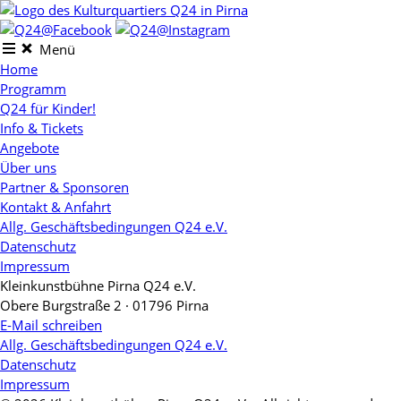
Skip
to
content
Menü
Home
Programm
Q24 für Kinder!
Info & Tickets
Angebote
Über uns
Partner & Sponsoren
Kontakt & Anfahrt
Allg. Geschäftsbedingungen Q24 e.V.
Datenschutz
Impressum
Kleinkunstbühne Pirna Q24 e.V.
Obere Burgstraße 2 · 01796 Pirna
E-Mail schreiben
Allg. Geschäftsbedingungen Q24 e.V.
Datenschutz
Impressum