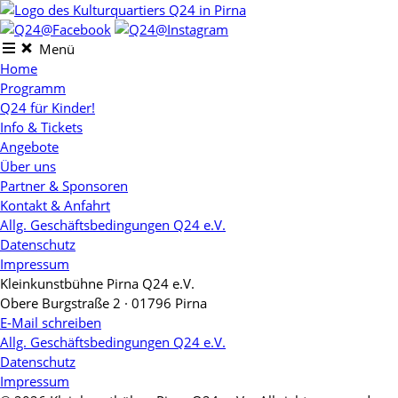
Skip
to
content
Menü
Home
Programm
Q24 für Kinder!
Info & Tickets
Angebote
Über uns
Partner & Sponsoren
Kontakt & Anfahrt
Allg. Geschäftsbedingungen Q24 e.V.
Datenschutz
Impressum
Kleinkunstbühne Pirna Q24 e.V.
Obere Burgstraße 2 · 01796 Pirna
E-Mail schreiben
Allg. Geschäftsbedingungen Q24 e.V.
Datenschutz
Impressum