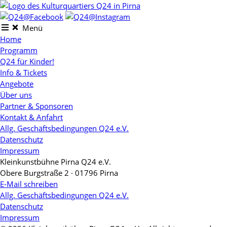
Skip
to
content
Menü
Home
Programm
Q24 für Kinder!
Info & Tickets
Angebote
Über uns
Partner & Sponsoren
Kontakt & Anfahrt
Allg. Geschäftsbedingungen Q24 e.V.
Datenschutz
Impressum
Kleinkunstbühne Pirna Q24 e.V.
Obere Burgstraße 2 · 01796 Pirna
E-Mail schreiben
Allg. Geschäftsbedingungen Q24 e.V.
Datenschutz
Impressum