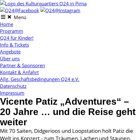
Skip
to
content
Menü
Home
Programm
Q24 für Kinder!
Info & Tickets
Angebote
Über uns
Partner & Sponsoren
Kontakt & Anfahrt
Allg. Geschäftsbedingungen Q24 e.V.
Datenschutz
Impressum
Vicente Patiz „Adventures“ –
20 Jahre … und die Reise geht
weiter
Mit 70 Saiten, Didgerioos und Loopstation holt Patiz die
Welt ins Konzert - zum Träumen, Lachen und Staunen.