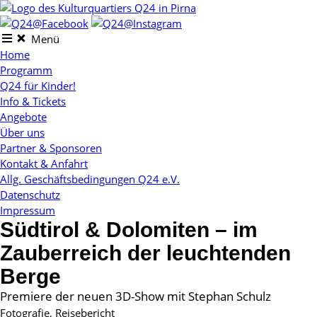
Skip
to
content
Menü
Home
Programm
Q24 für Kinder!
Info & Tickets
Angebote
Über uns
Partner & Sponsoren
Kontakt & Anfahrt
Allg. Geschäftsbedingungen Q24 e.V.
Datenschutz
Impressum
Südtirol & Dolomiten – im
Zauberreich der leuchtenden
Berge
Premiere der neuen 3D-Show mit Stephan Schulz
Fotografie, Reisebericht