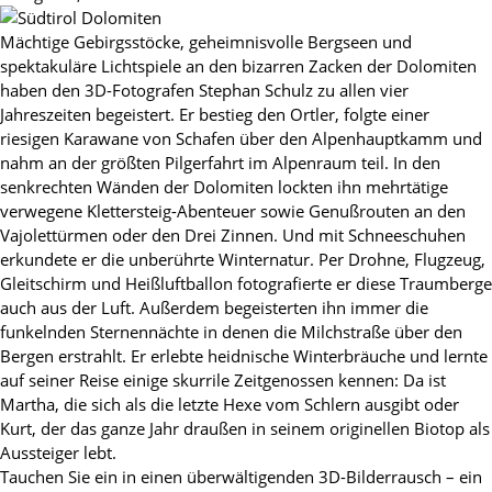
Mächtige Gebirgsstöcke, geheimnisvolle Bergseen und
spektakuläre Lichtspiele an den bizarren Zacken der Dolomiten
haben den 3D-Fotografen Stephan Schulz zu allen vier
Jahreszeiten begeistert. Er bestieg den Ortler, folgte einer
riesigen Karawane von Schafen über den Alpenhauptkamm und
nahm an der größten Pilgerfahrt im Alpenraum teil. In den
senkrechten Wänden der Dolomiten lockten ihn mehrtätige
verwegene Klettersteig-Abenteuer sowie Genußrouten an den
Vajolettürmen oder den Drei Zinnen. Und mit Schneeschuhen
erkundete er die unberührte Winternatur. Per Drohne, Flugzeug,
Gleitschirm und Heißluftballon fotografierte er diese Traumberge
auch aus der Luft. Außerdem begeisterten ihn immer die
funkelnden Sternennächte in denen die Milchstraße über den
Bergen erstrahlt. Er erlebte heidnische Winterbräuche und lernte
auf seiner Reise einige skurrile Zeitgenossen kennen: Da ist
Martha, die sich als die letzte Hexe vom Schlern ausgibt oder
Kurt, der das ganze Jahr draußen in seinem originellen Biotop als
Aussteiger lebt.
Tauchen Sie ein in einen überwältigenden 3D-Bilderrausch – ein