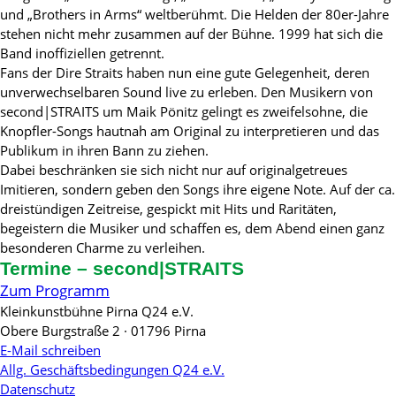
und „Brothers in Arms“ weltberühmt. Die Helden der 80er-Jahre
stehen nicht mehr zusammen auf der Bühne. 1999 hat sich die
Band inoffiziellen getrennt.
Fans der Dire Straits haben nun eine gute Gelegenheit, deren
unverwechselbaren Sound live zu erleben. Den Musikern von
second|STRAITS um Maik Pönitz gelingt es zweifelsohne, die
Knopfler-Songs hautnah am Original zu interpretieren und das
Publikum in ihren Bann zu ziehen.
Dabei beschränken sie sich nicht nur auf originalgetreues
Imitieren, sondern geben den Songs ihre eigene Note. Auf der ca.
dreistündigen Zeitreise, gespickt mit Hits und Raritäten,
begeistern die Musiker und schaffen es, dem Abend einen ganz
besonderen Charme zu verleihen.
Termine – second|STRAITS
Zum Programm
Kleinkunstbühne Pirna Q24 e.V.
Obere Burgstraße 2 · 01796 Pirna
E-Mail schreiben
Allg. Geschäftsbedingungen Q24 e.V.
Datenschutz