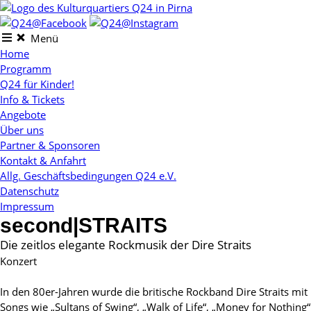
Skip
to
content
Menü
Home
Programm
Q24 für Kinder!
Info & Tickets
Angebote
Über uns
Partner & Sponsoren
Kontakt & Anfahrt
Allg. Geschäftsbedingungen Q24 e.V.
Datenschutz
Impressum
second|STRAITS
Die zeitlos elegante Rockmusik der Dire Straits
Konzert
In den 80er-Jahren wurde die britische Rockband Dire Straits mit
Songs wie „Sultans of Swing“, „Walk of Life“, „Money for Nothing“