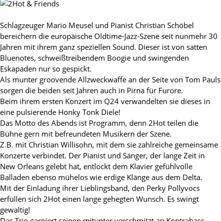
Schlagzeuger Mario Meusel und Pianist Christian Schöbel
bereichern die europäische Oldtime-Jazz-Szene seit nunmehr 30
Jahren mit ihrem ganz speziellen Sound. Dieser ist von satten
Bluenotes, schweißtreibendem Boogie und swingenden
Eskapaden nur so gespickt.
Als munter groovende Allzweckwaffe an der Seite von Tom Pauls
sorgen die beiden seit Jahren auch in Pirna für Furore.
Beim ihrem ersten Konzert im Q24 verwandelten sie dieses in
eine pulsierende Honky Tonk Diele!
Das Motto des Abends ist Programm, denn 2Hot teilen die
Bühne gern mit befreundeten Musikern der Szene.
Z.B. mit Christian Willisohn, mit dem sie zahlreiche gemeinsame
Konzerte verbindet. Der Pianist und Sänger, der lange Zeit in
New Orleans gelebt hat, entlockt dem Klavier gefühlvolle
Balladen ebenso mühelos wie erdige Klänge aus dem Delta.
Mit der Einladung ihrer Lieblingsband, den Perky Pollyvocs
erfüllen sich 2Hot einen lange gehegten Wunsch. Es swingt
gewaltig!
Das Trio garniert seinen mitunter verschmitzt an Kontrabass,