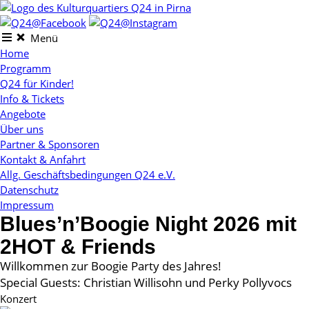
Skip
to
content
Menü
Home
Programm
Q24 für Kinder!
Info & Tickets
Angebote
Über uns
Partner & Sponsoren
Kontakt & Anfahrt
Allg. Geschäftsbedingungen Q24 e.V.
Datenschutz
Impressum
Blues’n’Boogie Night 2026 mit
2HOT & Friends
Willkommen zur Boogie Party des Jahres!
Special Guests: Christian Willisohn und Perky Pollyvocs
Konzert