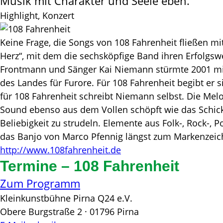
Musik mit Charakter und Seele eben.
Highlight, Konzert
Keine Frage, die Songs von 108 Fahrenheit fließen mit
Herz“, mit dem die sechsköpfige Band ihren Erfolgswe
Frontmann und Sänger Kai Niemann stürmte 2001 mit 
des Landes für Furore. Für 108 Fahrenheit begibt er s
für 108 Fahrenheit schreibt Niemann selbst. Die Mel
Sound ebenso aus dem Vollen schöpft wie das Schicksa
Beliebigkeit zu strudeln. Elemente aus Folk-, Rock-,
das Banjo von Marco Pfennig längst zum Markenzeich
http://www.108fahrenheit.de
Termine – 108 Fahrenheit
Zum Programm
Kleinkunstbühne Pirna Q24 e.V.
Obere Burgstraße 2 · 01796 Pirna