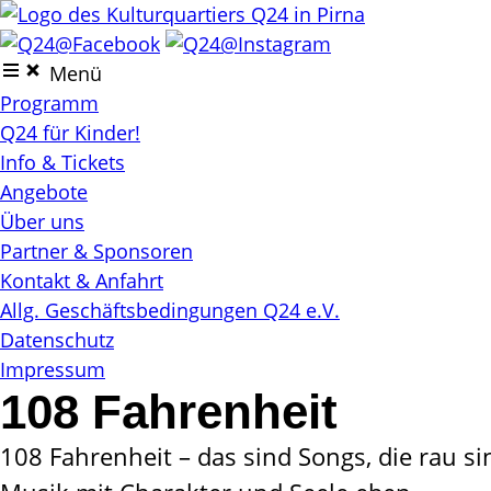
Skip
to
content
Menü
Programm
Q24 für Kinder!
Info & Tickets
Angebote
Über uns
Partner & Sponsoren
Kontakt & Anfahrt
Allg. Geschäftsbedingungen Q24 e.V.
Datenschutz
Impressum
108 Fahrenheit
108 Fahrenheit – das sind Songs, die rau si